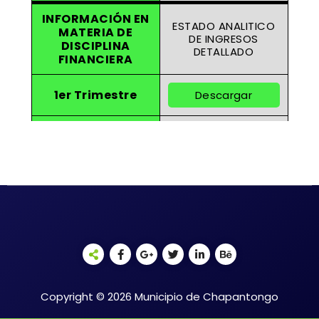
INFORMACIÓN EN
ESTADO ANALITICO
MATERIA DE
DE INGRESOS
DISCIPLINA
DETALLADO
FINANCIERA
1er Trimestre
Descargar
2do Trimestre
Descargar
3er Trimestre
Descargar
4to Trimestre
Descargar
INFORMACIÓN EN
ESTADO DE
MATERIA DE
SITUACIÓN
DISCIPLINA
FINANCIERA
Copyright © 2026 Municipio de Chapantongo
DETALLADO
FINANCIERA