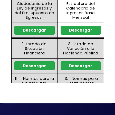
Ciudadanía de la
Estructura del
Ley de Ingresos y
Calendario de
del Presupuesto de
Ingresos Base
Egresos
Mensual
Descargar
Descargar
1. Estado de
3. Estado de
Situación
Variación a la
Financiera
Hacienda Pública
Descargar
Descargar
11.
Normas para la
13.
Normas para
Difusión a la
Establecer la
Ciudadanía de la
Estructura del
Ley de Ingresos y
Calendario de
del Presupuesto de
Egresos Base
Egresos
Mensual
Descargar
Descargar